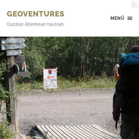
GEOVENTURES
MENÜ
Outdoor Abenteuer hautnah