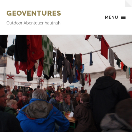
GEOVENTURES
MENÜ
Outdoor Abenteuer hautnah