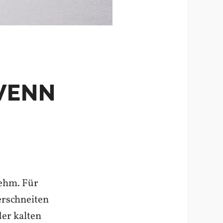
ENN E
ehm. Für
erschneiten
der kalten