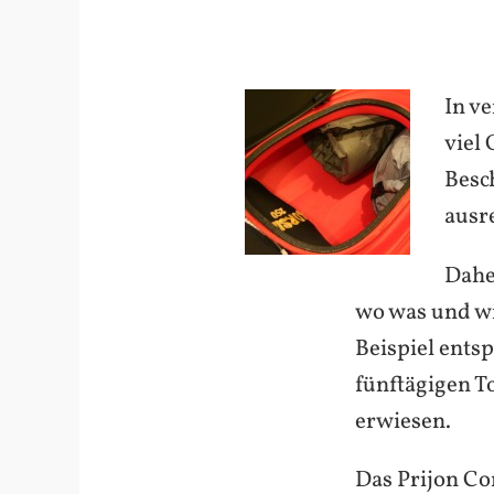
In v
viel
Besch
ausr
Daher
wo was und wi
Beispiel ents
fünftägigen T
erwiesen.
Das Prijon Co