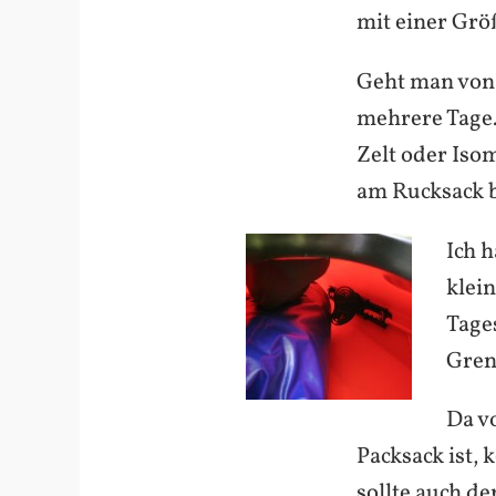
mit einer Grö
Geht man von 
mehrere Tage.
Zelt oder Iso
am Rucksack b
Ich 
klei
Tage
Gren
Da vo
Packsack ist,
sollte auch d