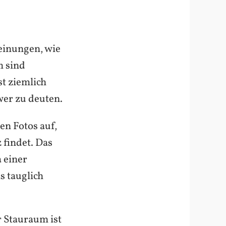
einungen, wie
m sind
st ziemlich
wer zu deuten.
ten Fotos auf,
 findet. Das
 einer
s tauglich
 Stauraum ist