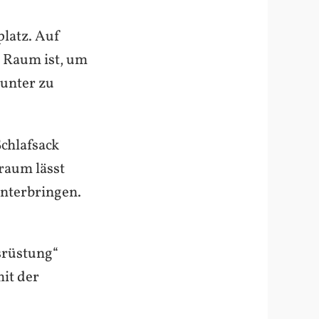
platz. Auf
n Raum ist, um
 unter zu
chlafsack
raum lässt
unterbringen.
srüstung“
mit der