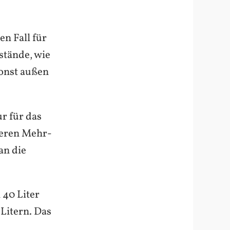
n Fall für
stände, wie
sonst außen
r für das
reren Mehr-
an die
 40 Liter
Litern. Das
.