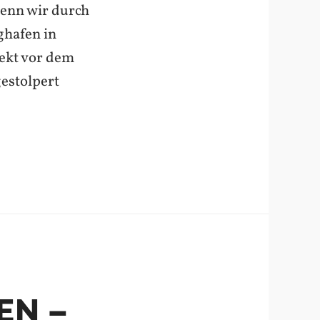
wenn wir durch
ghafen in
rekt vor dem
estolpert
EN –