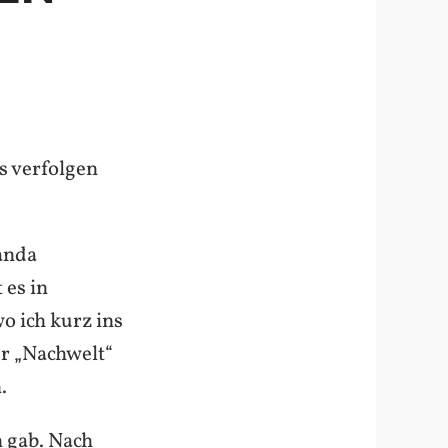
s verfolgen
anda
 es in
o ich kurz ins
r „Nachwelt“
.
n gab. Nach