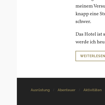
meinem Versuc
knapp eine St
schwer.
Das Hotel ist
werde ich heu
WEITERLESE
Ausrüstung
Abenteuer
Aktivitäten