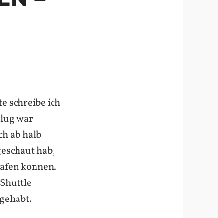
e schreibe ich
Flug war
h ab halb
geschaut hab,
lafen können.
 Shuttle
gehabt.