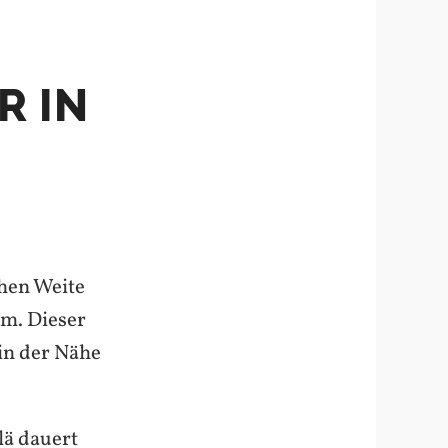
R IN
hen Weite
um. Dieser
 in der Nähe
lä dauert