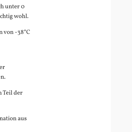
ch unter 0
chtig wohl.
n von -38°C
er
en.
 Teil der
ination aus