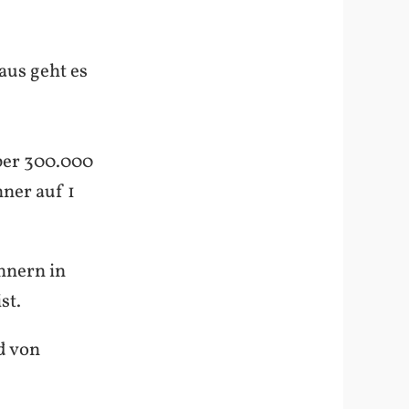
aus geht es
ber 300.000
ner auf 1
hnern in
st.
d von