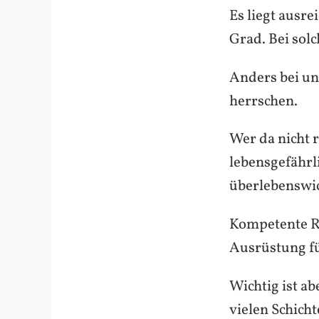
Es liegt ausr
Grad. Bei solc
Anders bei un
herrschen.
Wer da nicht r
lebensgefährli
überlebenswich
Kompetente Re
Ausrüstung fü
Wichtig ist ab
vielen Schich