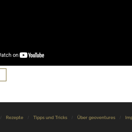
N
Rezepte
Tipps und Tricks
Über geoventures
Im