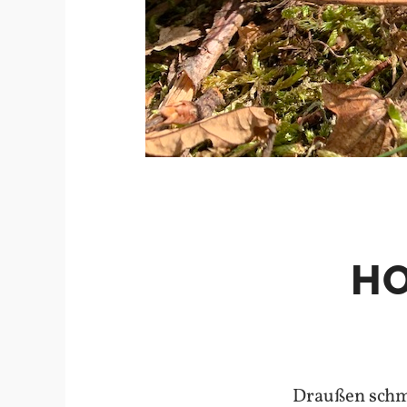
HO
Draußen schme