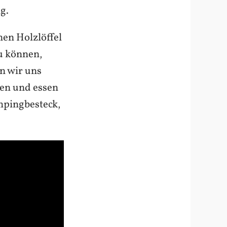
g.
en Holzlöffel
zu können,
n wir uns
ren und essen
mpingbesteck,