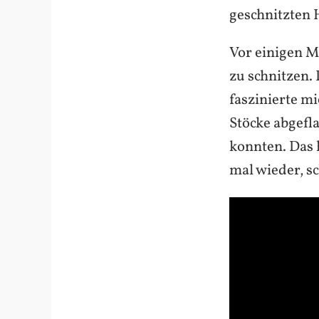
geschnitzten H
Vor einigen M
zu schnitzen. 
faszinierte m
Stöcke abgefl
konnten. Das 
mal wieder, s