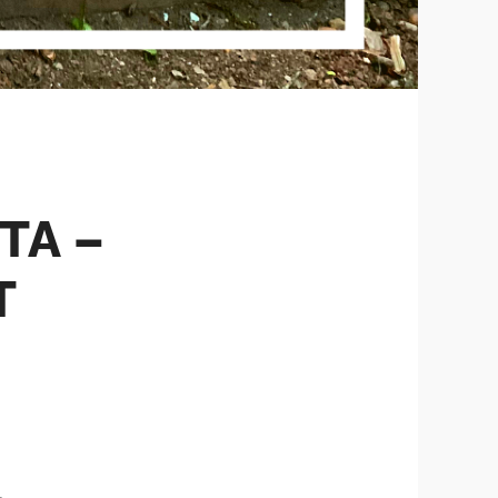
TA –
T