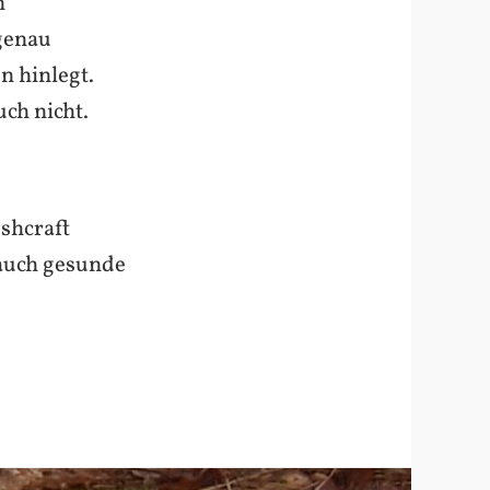
n
 genau
n hinlegt.
uch nicht.
ushcraft
 auch gesunde