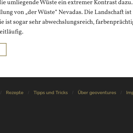
 die umliegende Wüste ein extremer Kontrast dazu. 
llung von „der Wüste“ Nevadas. Die Landschaft ist 
Sie ist sogar sehr abwechslungsreich, farbenprächt
itläufig.
N
Rezepte
Tipps und Tricks
Über geoventures
Im