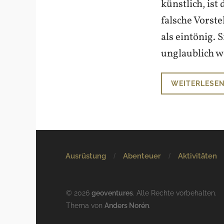
künstlich, ist
falsche Vorste
als eintönig. 
unglaublich we
WEITERLESE
Ausrüstung
Abenteuer
Aktivitäten
© 2026
geoventures
. Alle Rechte vorbehalten.
Thema von
Anders Norén
.