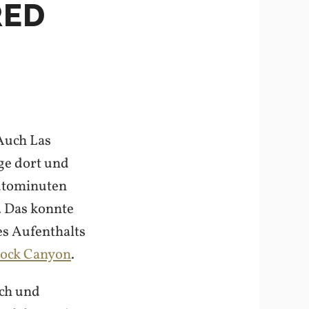
RED
 Auch Las
ge dort und
Autominuten
. Das konnte
es Aufenthalts
Rock Canyon
.
ich und