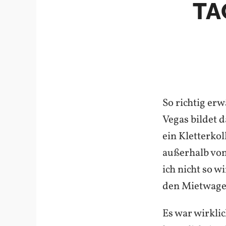
TA
So richtig er
Vegas bildet 
ein Kletterko
außerhalb von 
ich nicht so w
den Mietwage
Es war wirkli