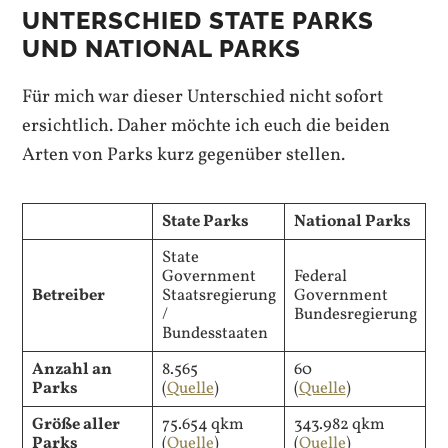
UNTERSCHIED STATE PARKS
UND NATIONAL PARKS
Für mich war dieser Unterschied nicht sofort
ersichtlich. Daher möchte ich euch die beiden
Arten von Parks kurz gegenüber stellen.
State Parks
National Parks
State
Government
Federal
Betreiber
Staatsregierung
Government
/
Bundesregierung
Bundesstaaten
Anzahl an
8.565
60
Parks
(
Quelle
)
(
Quelle
)
Größe aller
75.654 qkm
343.982 qkm
Parks
(
Quelle
)
(
Quelle
)