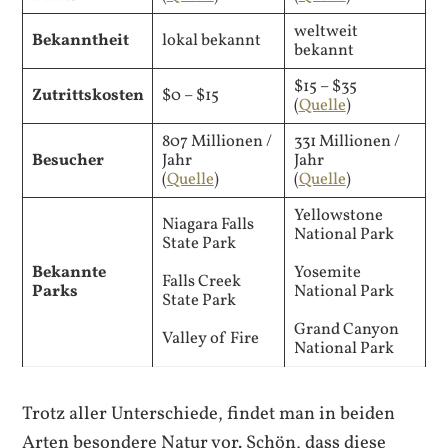
weltweit
Bekanntheit
lokal bekannt
bekannt
$15 – $35
Zutrittskosten
$0 – $15
(
Quelle
)
807 Millionen /
331 Millionen /
Besucher
Jahr
Jahr
(
Quelle
)
(
Quelle
)
Yellowstone
Niagara Falls
National Park
State Park
Bekannte
Yosemite
Falls Creek
Parks
National Park
State Park
Grand Canyon
Valley of Fire
National Park
Trotz aller Unterschiede, findet man in beiden
Arten besondere Natur vor. Schön, dass diese